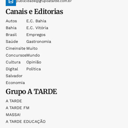
publicidade@grupoatarde.com.br
Canais e Editorias
Autos
E.c. Bahia
Bahia
E.c. Vitória
Brasil
Empregos
Saúde
Gastronomia
Cineinsite
Muito
Concursos
Mundo
Cultura
Opinião
Digital
Política
Salvador
Economia
Grupo
A TARDE
A TARDE
A TARDE FM
MASSA!
A TARDE EDUCAÇÃO