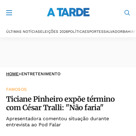
ÚLTIMAS NOTÍCIAS
ELEIÇÕES 2026
POLÍTICA
ESPORTES
SALVADOR
BAHIA
P
HOME
>
ENTRETENIMENTO
FAMOSOS
Ticiane Pinheiro expõe término
com César Tralli: "Não faria"
Apresentadora comentou situação durante
entrevista ao Pod Falar