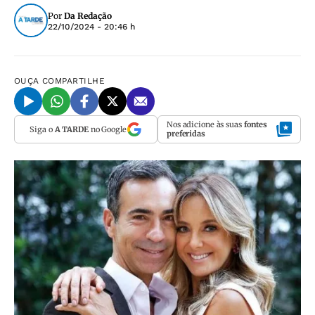
Por
Da Redação
22/10/2024 - 20:46 h
OUÇA
COMPARTILHE
Nos adicione às suas
fontes
Siga o
A TARDE
no Google
preferidas