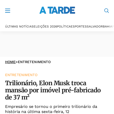
ÚLTIMAS NOTÍCIAS
ELEIÇÕES 2026
POLÍTICA
ESPORTES
SALVADOR
BAHIA
P
HOME
>
ENTRETENIMENTO
ENTRETENIMENTO
Trilionário, Elon Musk troca
mansão por imóvel pré-fabricado
de 37 m²
Empresário se tornou o primeiro trilionário da
história na última sexta-feira, 12