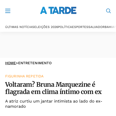
ÚLTIMAS NOTÍCIAS
ELEIÇÕES 2026
POLÍTICA
ESPORTES
SALVADOR
BAHIA
P
HOME
>
ENTRETENIMENTO
FIGURINHA REPETIDA
Voltaram? Bruna Marquezine é
flagrada em clima íntimo com ex
A atriz curtiu um jantar intimista ao lado do ex-
namorado