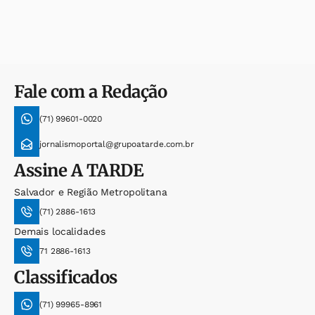
Fale com a Redação
(71) 99601-0020
jornalismoportal@grupoatarde.com.br
Assine
A TARDE
Salvador e Região Metropolitana
(71) 2886-1613
Demais localidades
71 2886-1613
Classificados
(71) 99965-8961