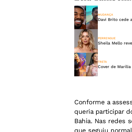
MUDANÇA
Davi Brito cede 
PERRENGUE
Sheila Mello rev
TRETA
Cover de Maríli
Conforme a assess
queria participar 
Bahia. Nas redes s
que seguiu norma