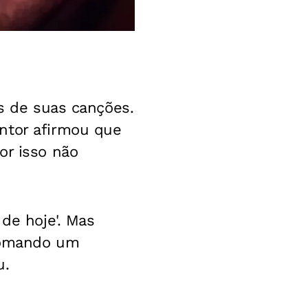
as de suas canções.
ntor afirmou que
or isso não
 de hoje'. Mas
 tomando um
u.