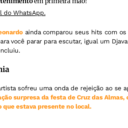
etenimento
em primeira mão!
al do WhatsApp.
eonardo
ainda comparou seus hits com os 
ara você parar para escutar, igual um Djav
ncluiu.
hia
rtista sofreu uma onda de rejeição ao se 
ação surpresa da festa de Cruz das Almas, 
o que estava presente no local.