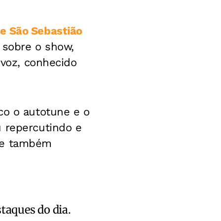
de São Sebastião
 sobre o show,
 voz, conhecido
co o autotune e o
u repercutindo e
que também
staques do dia.