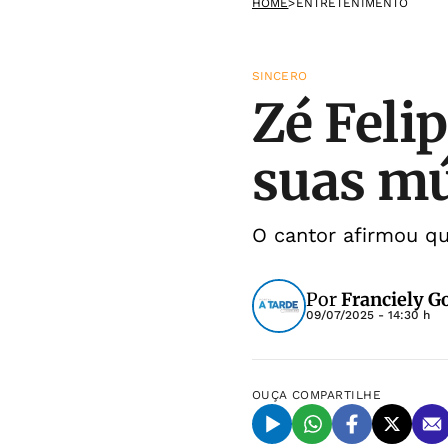
HOME
>
ENTRETENIMENTO
SINCERO
Zé Feli
suas mú
O cantor afirmou q
Por
Franciely 
09/07/2025 - 14:30 h
OUÇA
COMPARTILHE