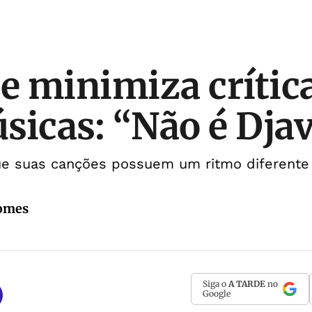
pe minimiza crític
sicas: “Não é Dja
ue suas canções possuem um ritmo diferente
Gomes
Siga o
A TARDE
no
Google