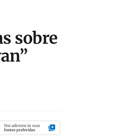
as sobre
van”
Nos adicione às suas
fontes preferidas