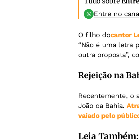
Tudo sobre
Entr
Entre no can
O filho do
cantor L
“Não é uma letra p
outra proposta”, co
Rejeição na Ba
Recentemente, o a
João da Bahia.
Atr
vaiado pelo públic
Leia Também: