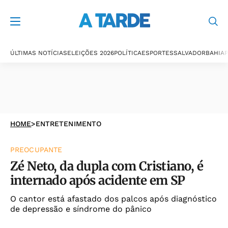
ÚLTIMAS NOTÍCIAS
ELEIÇÕES 2026
POLÍTICA
ESPORTES
SALVADOR
BAHIA
P
HOME
>
ENTRETENIMENTO
PREOCUPANTE
Zé Neto, da dupla com Cristiano, é
internado após acidente em SP
O cantor está afastado dos palcos após diagnóstico
de depressão e síndrome do pânico