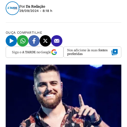
Por
Da Redação
29/09/2024 - 8:18 h
OUÇA
COMPARTILHE
Nos adicione às suas
fontes
Siga o
A TARDE
no Google
preferidas