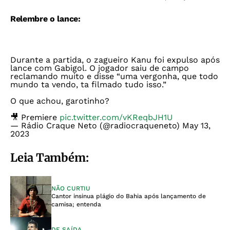
Relembre o lance:
Durante a partida, o zagueiro Kanu foi expulso após
lance com Gabigol. O jogador saiu de campo
reclamando muito e disse “uma vergonha, que todo
mundo ta vendo, ta filmado tudo isso.”
O que achou, garotinho?
🎥 Premiere
pic.twitter.com/vKReqbJH1U
— Rádio Craque Neto (@radiocraqueneto)
May 13,
2023
Leia Também:
NÃO CURTIU
Cantor insinua plágio do Bahia após lançamento de
camisa; entenda
DE SAÍDA