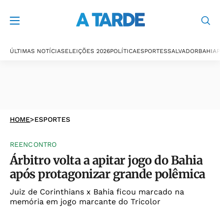
ÚLTIMAS NOTÍCIAS
ELEIÇÕES 2026
POLÍTICA
ESPORTES
SALVADOR
BAHIA
P
HOME
>
ESPORTES
REENCONTRO
Árbitro volta a apitar jogo do Bahia
após protagonizar grande polêmica
Juiz de Corinthians x Bahia ficou marcado na
memória em jogo marcante do Tricolor