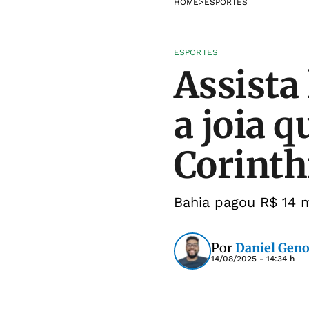
HOME
>
ESPORTES
ESPORTES
Assista
a joia q
Corinth
Bahia pagou R$ 14 m
Por
Daniel Gen
14/08/2025 - 14:34 h