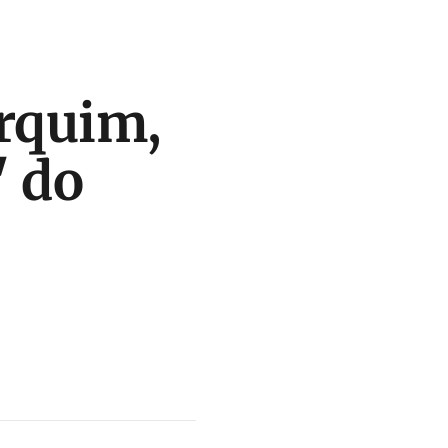
urquim,
' do