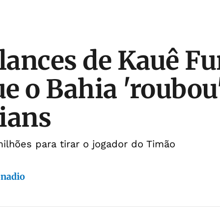
 lances de Kauê F
ue o Bahia 'roubou
ians
ilhões para tirar o jogador do Timão
onadio