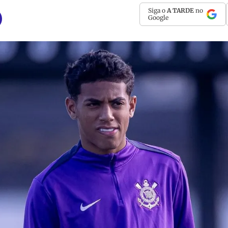
Siga o
A TARDE
no
Google