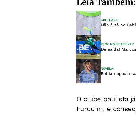
Leia Também:
CRITICADA!
Não é só no Bah
PRÓXIMO DE ASSINAR
De saída! Marcos
NOVELA!
Bahia negocia co
O clube paulista j
Furquim, e consequ