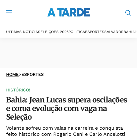
ÚLTIMAS NOTÍCIAS
ELEIÇÕES 2026
POLÍTICA
ESPORTES
SALVADOR
BAHIA
P
HOME
>
ESPORTES
HISTÓRICO!
Bahia: Jean Lucas supera oscilações
e coroa evolução com vaga na
Seleção
Volante sofreu com vaias na carreira e conquista
feito histórico com Rogério Ceni e Carlo Ancelotti