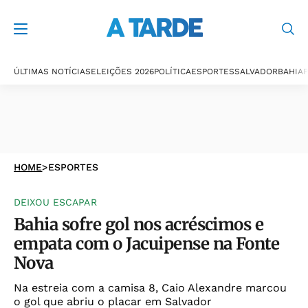
ÚLTIMAS NOTÍCIAS
ELEIÇÕES 2026
POLÍTICA
ESPORTES
SALVADOR
BAHIA
P
HOME
>
ESPORTES
DEIXOU ESCAPAR
Bahia sofre gol nos acréscimos e
empata com o Jacuipense na Fonte
Nova
Na estreia com a camisa 8, Caio Alexandre marcou
o gol que abriu o placar em Salvador