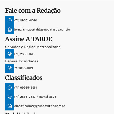
Fale com a Redação
(71) 99601-0020
jornalismoportal@grupoatarde.com.br
Assine
A TARDE
Salvador e Região Metropolitana
(71) 2886-1613
Demais localidades
71 2886-1613
Classificados
(71) 99965-8961
(71) 2886-2683 / Ramal 8526
classificados@grupoatarde.com.br