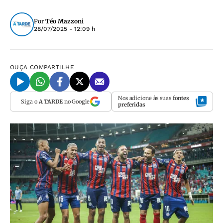
Por
Téo Mazzoni
28/07/2025 - 12:09 h
OUÇA
COMPARTILHE
Nos adicione às suas
fontes
Siga o
A TARDE
no Google
preferidas