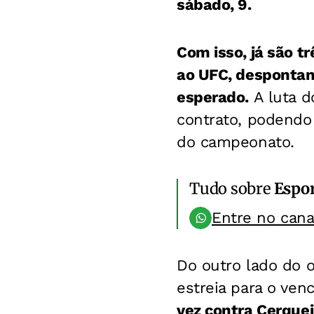
sábado, 9.
Com isso, já são t
ao UFC, despontan
esperado.
A luta d
contrato, podendo 
do campeonato.
Tudo sobre
Espo
Entre no can
Do outro lado do 
estreia para o ven
vez contra Cerquei