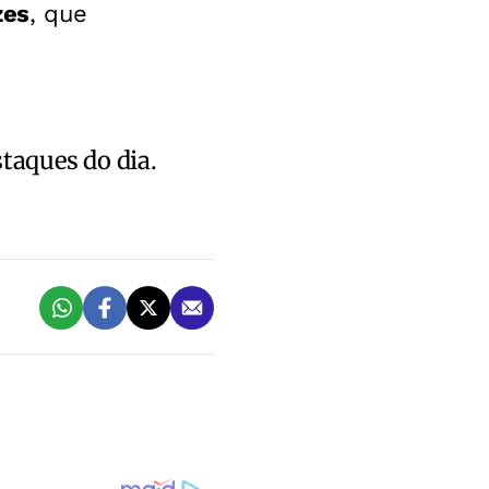
zes
, que
staques do dia.