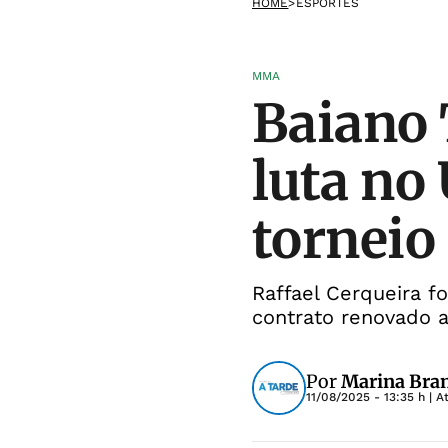
HOME
>
ESPORTES
MMA
Baiano 
luta no
torneio
Raffael Cerqueira f
contrato renovado 
Por
Marina Bra
11/08/2025 - 13:35 h
| A