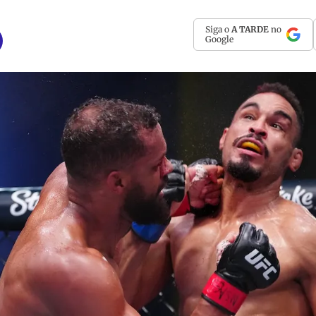
Siga o
A TARDE
no
Google