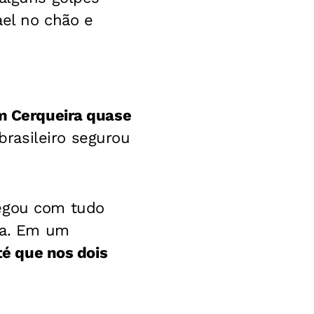
ael no chão e
m Cerqueira quase
brasileiro segurou
hegou com tudo
ara. Em um
té que nos dois