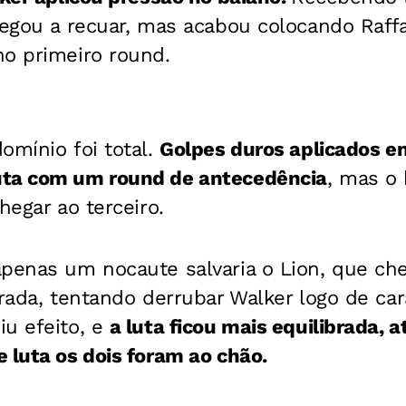
hegou a recuar, mas acabou colocando Raff
no primeiro round.
omínio foi total.
Golpes duros aplicados e
uta com um round de antecedência
, mas o 
hegar ao terceiro.
apenas um nocaute salvaria o Lion, que c
irada, tentando derrubar Walker logo de c
iu efeito, e
a luta ficou mais equilibrada, a
 luta os dois foram ao chão.