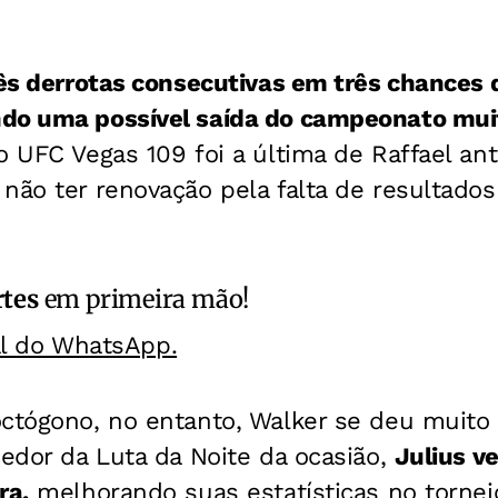
rês derrotas consecutivas em três chances
do uma possível saída do campeonato mui
o UFC Vegas 109 foi a última de Raffael an
não ter renovação pela falta de resultado
rtes
em primeira mão!
al do WhatsApp.
octógono, no entanto, Walker se deu muito
cedor da Luta da Noite da ocasião,
Julius v
ra,
melhorando suas estatísticas no tornei