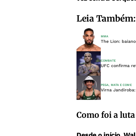
Leia Também:
MMA
The Lion: baiano
COMBATE
UFC confirma ret
PEGA, MATA E COME
Virna Jandiroba:
Como foi a luta
Desde o início, Wa