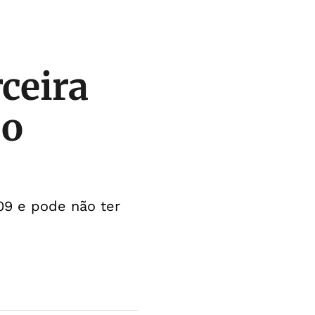
ceira
 o
09 e pode não ter