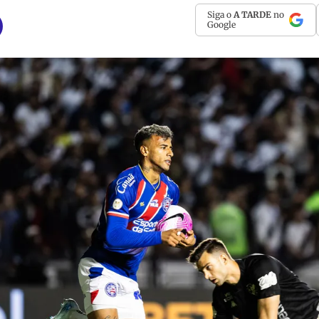
Siga o
A TARDE
no
Google