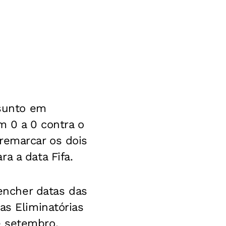
ssunto em
m 0 a 0 contra o
remarcar os dois
a a data Fifa.
eencher datas das
as Eliminatórias
e setembro,