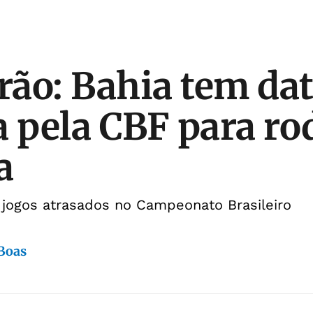
irão: Bahia tem da
a pela CBF para ro
a
s jogos atrasados no Campeonato Brasileiro
 Boas