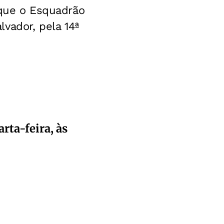
r que o Esquadrão
vador, pela 14ª
rta-feira, às