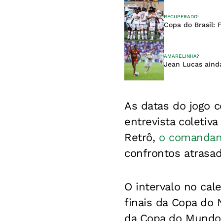
RECUPERADO!
Copa do Brasil: 
AMARELINHA?
Jean Lucas aind
As datas do jogo c
entrevista coletiv
Retrô,
o comandant
confrontos atrasad
O intervalo no cal
finais da Copa do 
da Copa do Mundo 