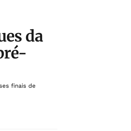
ues da
pré-
ses finais de