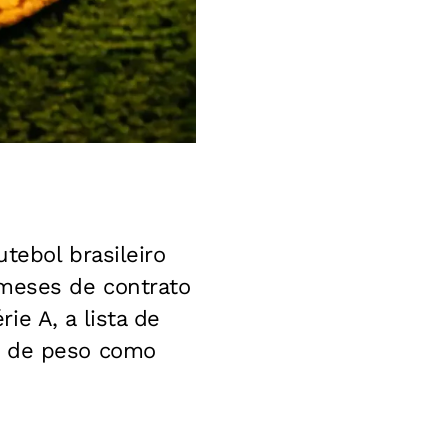
tebol brasileiro
 meses de contrato
e A, a lista de
s de peso como
.