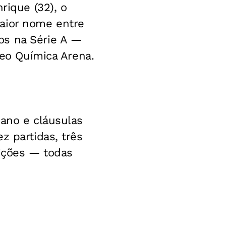
rique (32), o
maior nome entre
os na Série A —
Neo Química Arena.
 ano e cláusulas
z partidas, três
rições — todas