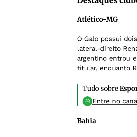
Destaques club
Atlético-MG
O Galo possui doi
lateral-direito Ren
argentino entrou 
titular, enquanto 
Tudo sobre
Espo
Entre no can
Bahia