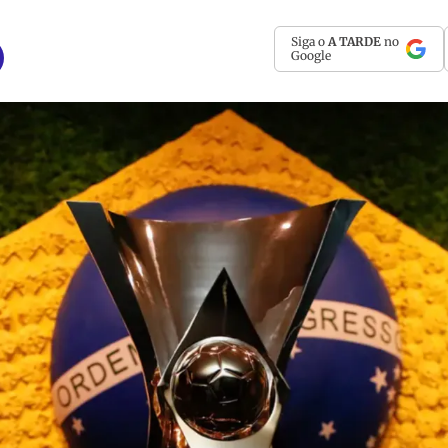
Siga o
A TARDE
no
Google