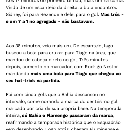
Aos 17 minutos do primeiro tempo, mais um na conta.
Vindo de um escanteio da direita, a bola encontrou
Sidney, foi para Rezende e dele, para o gol.
Mas três -
e um 7 a 1 no agregado - não bastavam.
Aos 36 minutos, veio mais um. De escanteio, Iago
buscou a bola para cruzar para Tiago na área, que
mandou de cabeça direto no gol. Três minutos
depois, aumento no marcador, com Rodrigo Nestor
mandando
mais uma bola para Tiago que chegou ao
seu hat-trick na partida.
Foi com cinco gols que o Bahia descansou no
intervalo, comemorando a marca do centésimo gol
marcado por cria de sua própria base. Na temporada
inteira,
só Bahia e Flamengo passaram da marca
,
reafirmando a temporada histórica que o Esquadrão
vem desenhando. Logo atrás, chegam Fluminense e