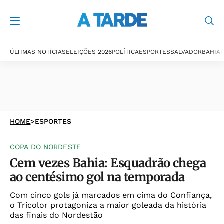
ÚLTIMAS NOTÍCIAS
ELEIÇÕES 2026
POLÍTICA
ESPORTES
SALVADOR
BAHIA
P
HOME
>
ESPORTES
COPA DO NORDESTE
Cem vezes Bahia: Esquadrão chega
ao centésimo gol na temporada
Com cinco gols já marcados em cima do Confiança,
o Tricolor protagoniza a maior goleada da história
das finais do Nordestão