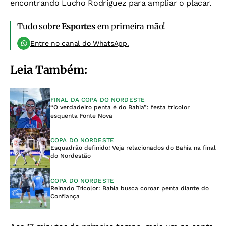
encontrando Lucho Rodríguez para ampliar o placar.
Tudo sobre
Esportes
em primeira mão!
Entre no canal do WhatsApp.
Leia Também:
FINAL DA COPA DO NORDESTE
“O verdadeiro penta é do Bahia”: festa tricolor
esquenta Fonte Nova
COPA DO NORDESTE
Esquadrão definido! Veja relacionados do Bahia na final
do Nordestão
COPA DO NORDESTE
Reinado Tricolor: Bahia busca coroar penta diante do
Confiança