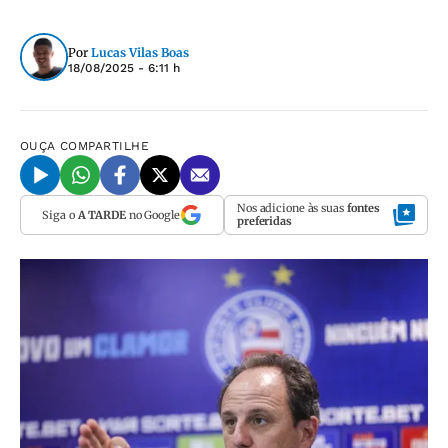
Por
Lucas Vilas Boas
18/08/2025 - 6:11 h
OUÇA
COMPARTILHE
Nos adicione às suas
fontes
Siga o
A TARDE
no Google
preferidas