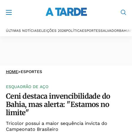
ÚLTIMAS NOTÍCIAS
ELEIÇÕES 2026
POLÍTICA
ESPORTES
SALVADOR
BAHIA
P
HOME
>
ESPORTES
ESQUADRÃO DE AÇO
Ceni destaca invencibilidade do
Bahia, mas alerta: "Estamos no
limite"
Tricolor possui a maior sequência invicta do
Campeonato Brasileiro