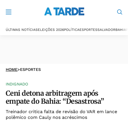
ÚLTIMAS NOTÍCIAS
ELEIÇÕES 2026
POLÍTICA
ESPORTES
SALVADOR
BAHIA
P
HOME
>
ESPORTES
INDIGNADO
Ceni detona arbitragem após
empate do Bahia: “Desastrosa”
Treinador critica falta de revisão do VAR em lance
polêmico com Cauly nos acréscimos