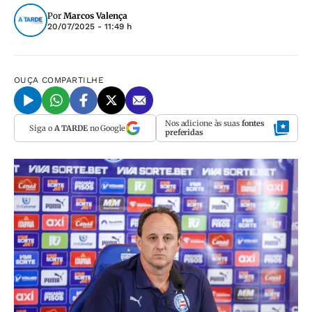
Por
Marcos Valença
20/07/2025 - 11:49 h
OUÇA
COMPARTILHE
Nos adicione às suas
fontes
Siga o
A TARDE
no Google
preferidas