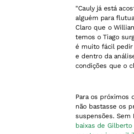
"Cauly já está aco
alguém para flutua
Claro que o Willia
temos o Tiago surg
é muito fácil pedi
e dentro da anális
condições que o cl
Para os próximos d
não bastasse os p
suspensões. Sem E
baixas de Gilberto