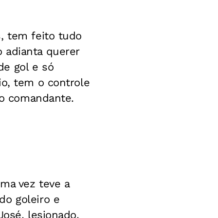
, tem feito tudo
 adianta querer
e gol e só
io, tem o controle
e o comandante.
uma vez teve a
do goleiro e
José, lesionado,