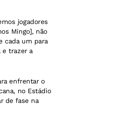
demos jogadores
mos Mingo], não
de cada um para
 e trazer a
ara enfrentar o
cana, no Estádio
r de fase na