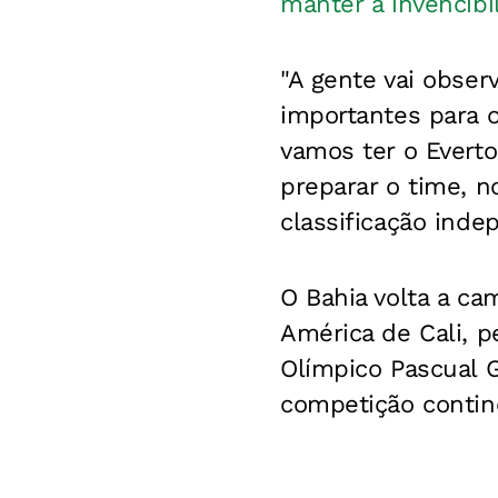
manter a invencibi
"A gente vai obse
importantes para o
vamos ter o Evert
preparar o time, n
classificação inde
O Bahia volta a ca
América de Cali, p
Olímpico Pascual G
competição contin