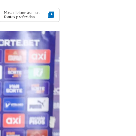
Nos adicione às suas
fontes preferidas