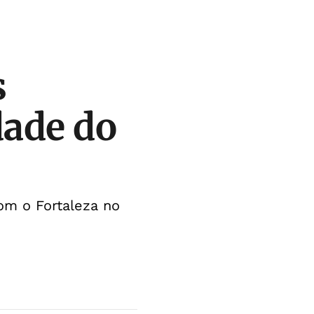
s
dade do
om o Fortaleza no