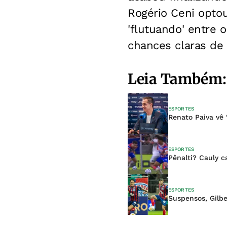
Rogério Ceni optou
'flutuando' entre 
chances claras de 
Leia Também:
ESPORTES
Renato Paiva vê 
ESPORTES
Pênalti? Cauly c
ESPORTES
Suspensos, Gilbe