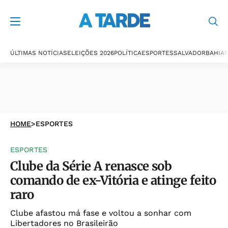
ÚLTIMAS NOTÍCIAS
ELEIÇÕES 2026
POLÍTICA
ESPORTES
SALVADOR
BAHIA
P
HOME
>
ESPORTES
ESPORTES
Clube da Série A renasce sob
comando de ex-Vitória e atinge feito
raro
Clube afastou má fase e voltou a sonhar com
Libertadores no Brasileirão