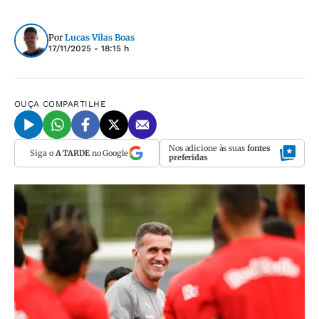
Por
Lucas Vilas Boas
17/11/2025 - 18:15 h
OUÇA
COMPARTILHE
Nos adicione às suas
fontes
Siga o
A TARDE
no Google
preferidas