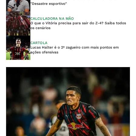
"Desastre esportivo"
CALCULADORA NA MÃO
O que o Vitória precisa para sair do Z-4? Saiba todos
os cenários
CARTOLA
Lucas Halter é o 2º zagueiro com mais pontos em
ações ofensivas