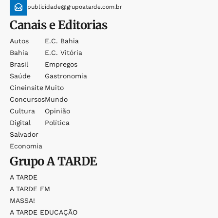
publicidade@grupoatarde.com.br
Canais e Editorias
Autos
E.c. Bahia
Bahia
E.c. Vitória
Brasil
Empregos
Saúde
Gastronomia
Cineinsite
Muito
Concursos
Mundo
Cultura
Opinião
Digital
Política
Salvador
Economia
Grupo
A TARDE
A TARDE
A TARDE FM
MASSA!
A TARDE EDUCAÇÃO