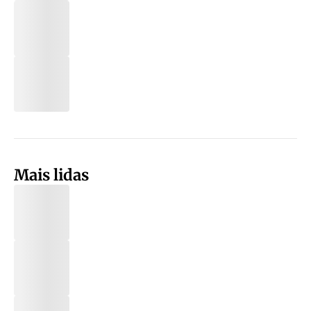
Mais lidas