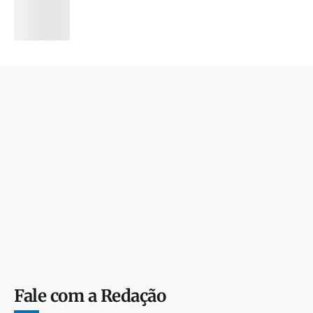
Fale com a Redação