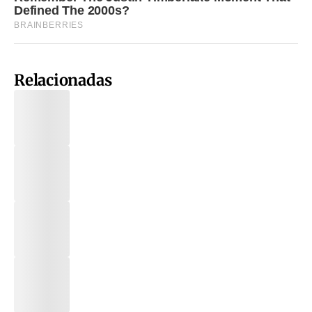
Relacionadas