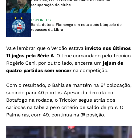
Ex-Bahia, Lucho revela saudade e confia na
recuperação do clube
ESPORTES
Bahia detona Flamengo em nota após bloqueio de
repasses da Libra
Vale lembrar que o Verdão estava
invicto nos últimos
11 jogos pela Série A
. O
time comandado pelo técnico
Rogério Ceni, por outro lado, encerra um
jejum de
quatro partidas sem vencer
na competição.
Com o resultado, o Bahia se mantém na 6ª colocação,
subindo para 40 pontos. Apesar da derrota do
Botafogo na rodada, o Tricolor segue atrás dos
cariocas na tabela pelo critério de saldo de gols. O
Palmeiras, com 49, continua na 3ª posição.