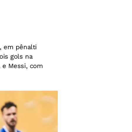
, em pênalti
ois gols na
a e Messi, com