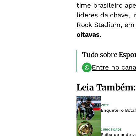
time brasileiro ap
líderes da chave, 
Rock Stadium, em
oitavas
.
Tudo sobre
Espo
Entre no can
Leia Também:
VOTE
Enquete: o Bota
CURIOSIDADE
Saiba de onde ve