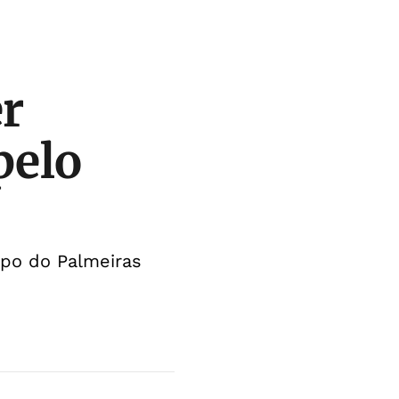
er
pelo
rupo do Palmeiras