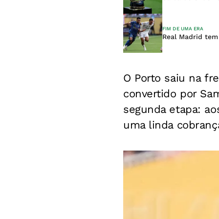
FIM DE UMA ERA
Real Madrid tem
O Porto saiu na fr
convertido por Sam
segunda etapa: ao
uma linda cobrança 