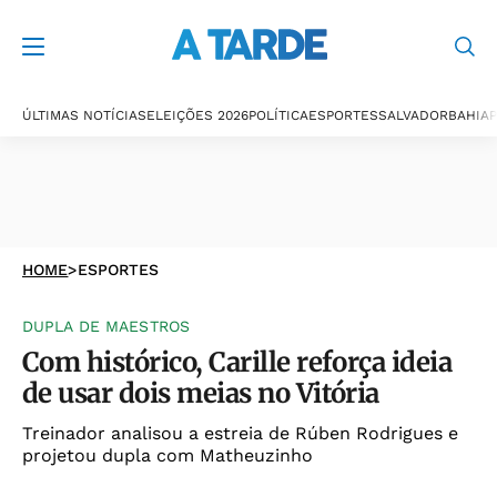
ÚLTIMAS NOTÍCIAS
ELEIÇÕES 2026
POLÍTICA
ESPORTES
SALVADOR
BAHIA
P
HOME
>
ESPORTES
DUPLA DE MAESTROS
Com histórico, Carille reforça ideia
de usar dois meias no Vitória
Treinador analisou a estreia de Rúben Rodrigues e
projetou dupla com Matheuzinho