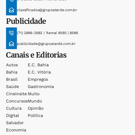
classificados@grupoatarde.com.br
Publicidade
(71) 2886-2683 / Ramal 8585 | 8586
publicidade@grupoatarde.com.br
Canais e Editorias
Autos
E.c. Bahia
Bahia
E.c. Vitória
Brasil
Empregos
Saúde
Gastronomia
Cineinsite
Muito
Concursos
Mundo
Cultura
Opinião
Digital
Política
Salvador
Economia