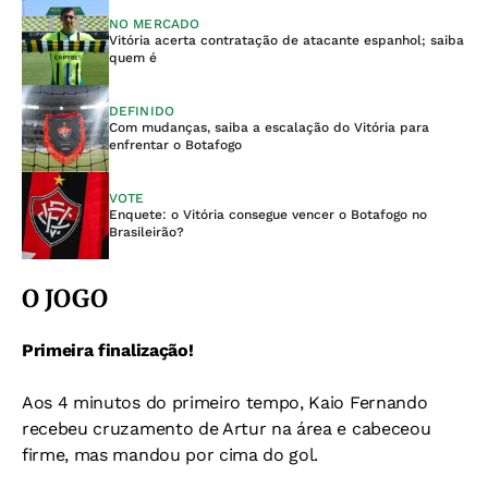
NO MERCADO
Vitória acerta contratação de atacante espanhol; saiba
quem é
DEFINIDO
Com mudanças, saiba a escalação do Vitória para
enfrentar o Botafogo
VOTE
Enquete: o Vitória consegue vencer o Botafogo no
Brasileirão?
O JOGO
Primeira finalização!
Aos 4 minutos do primeiro tempo, Kaio Fernando
recebeu cruzamento de Artur na área e cabeceou
firme, mas mandou por cima do gol.