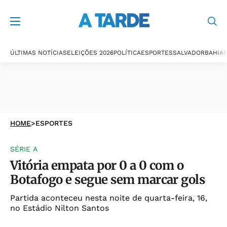
ÚLTIMAS NOTÍCIAS
ELEIÇÕES 2026
POLÍTICA
ESPORTES
SALVADOR
BAHIA
P
HOME
>
ESPORTES
SÉRIE A
Vitória empata por 0 a 0 com o
Botafogo e segue sem marcar gols
Partida aconteceu nesta noite de quarta-feira, 16,
no Estádio Nilton Santos