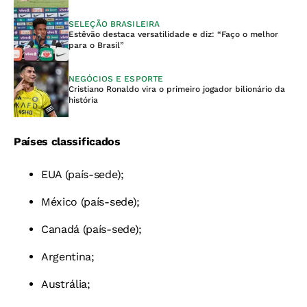
SELEÇÃO BRASILEIRA
Estêvão destaca versatilidade e diz: “Faço o melhor
para o Brasil”
NEGÓCIOS E ESPORTE
Cristiano Ronaldo vira o primeiro jogador bilionário da
história
Países classificados
EUA (país-sede);
México (país-sede);
Canadá (país-sede);
Argentina;
Austrália;