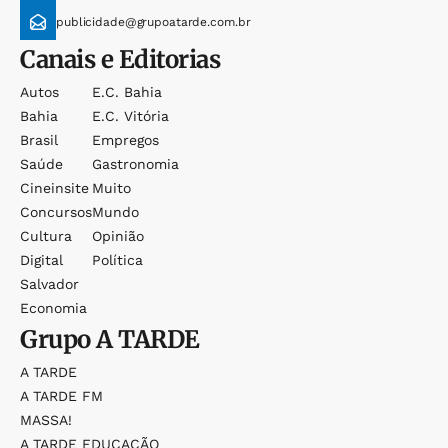
publicidade@grupoatarde.com.br
Canais e Editorias
Autos
E.c. Bahia
Bahia
E.c. Vitória
Brasil
Empregos
Saúde
Gastronomia
Cineinsite
Muito
Concursos
Mundo
Cultura
Opinião
Digital
Política
Salvador
Economia
Grupo
A TARDE
A TARDE
A TARDE FM
MASSA!
A TARDE EDUCAÇÃO