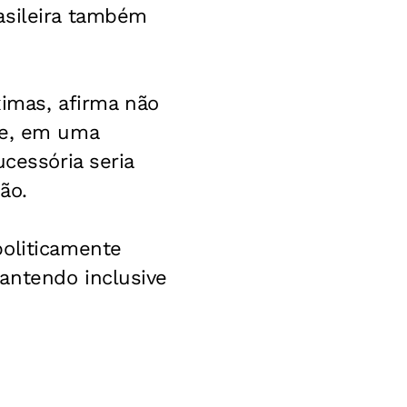
asileira também
ximas, afirma não
ue, em uma
cessória seria
ão.
politicamente
antendo inclusive