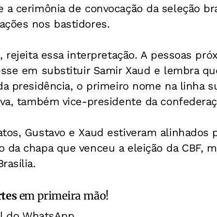
e a cerimônia de convocação da seleção br
ações nos bastidores.
, rejeita essa interpretação. A pessoas pró
resse em substituir Samir Xaud e lembra q
da presidência, o primeiro nome na linha su
lva, também vice-presidente da confederaç
atos, Gustavo e Xaud estiveram alinhados 
o da chapa que venceu a eleição da CBF, m
rasília.
rtes
em primeira mão!
al do WhatsApp.