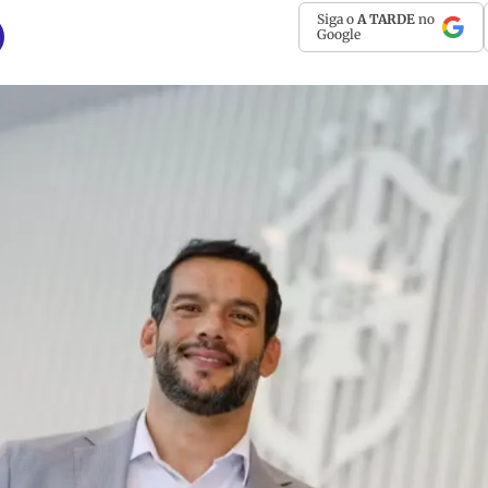
Siga o
A TARDE
no
Google