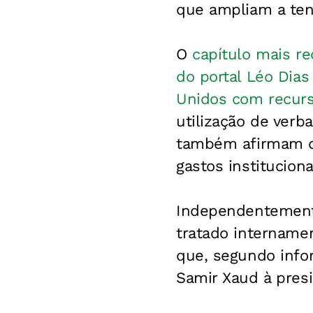
que ampliam a tens
O
capítulo mais r
do portal Léo Dia
Unidos com recur
utilização de verb
também afirmam qu
gastos instituciona
Independentemente
tratado internam
que, segundo info
Samir Xaud à presi