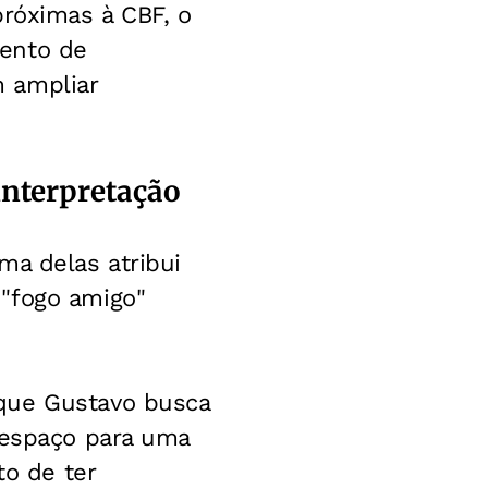
próximas à CBF, o
mento de
 ampliar
interpretação
ma delas atribui
"fogo amigo"
 que Gustavo busca
 espaço para uma
to de ter