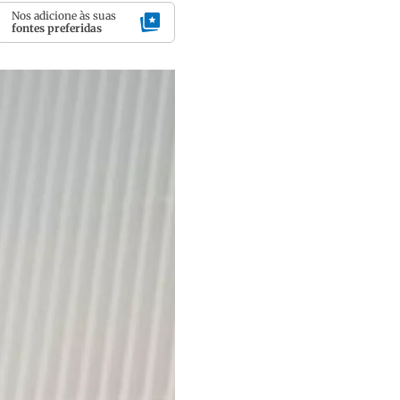
Nos adicione às suas
fontes preferidas