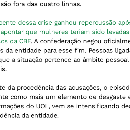
ão fora das quatro linhas.
ecente dessa crise ganhou repercussão ap
s apontar que mulheres teriam sido levada
sos da CBF
. A confederação negou oficialm
as da entidade para esse fim. Pessoas liga
e a situação pertence ao âmbito pessoal
is.
 da procedência das acusações, o episódi
ente como mais um elemento de desgaste 
rmações do UOL, vem se intensificando de
dência da entidade.