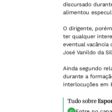
discursado durant
alimentou especul
O dirigente, porém
ter qualquer inte
eventual vacância 
José Vanildo da Si
Ainda segundo rel
durante a formaçã
interlocuções em B
Tudo sobre
Espo
Entre no can