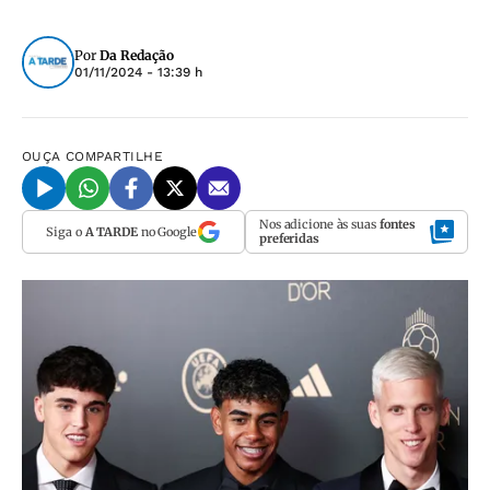
Por
Da Redação
01/11/2024 - 13:39 h
OUÇA
COMPARTILHE
Nos adicione às suas
fontes
Siga o
A TARDE
no Google
preferidas