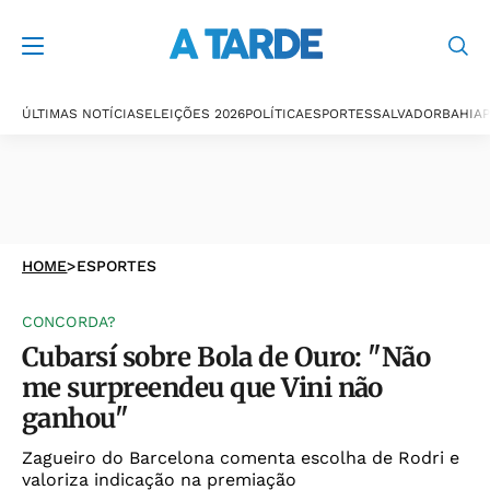
ÚLTIMAS NOTÍCIAS
ELEIÇÕES 2026
POLÍTICA
ESPORTES
SALVADOR
BAHIA
P
HOME
>
ESPORTES
CONCORDA?
Cubarsí sobre Bola de Ouro: "Não
me surpreendeu que Vini não
ganhou"
Zagueiro do Barcelona comenta escolha de Rodri e
valoriza indicação na premiação