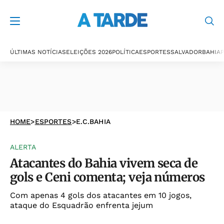
ÚLTIMAS NOTÍCIAS
ELEIÇÕES 2026
POLÍTICA
ESPORTES
SALVADOR
BAHIA
P
HOME
>
ESPORTES
>
E.C.BAHIA
ALERTA
Atacantes do Bahia vivem seca de
gols e Ceni comenta; veja números
Com apenas 4 gols dos atacantes em 10 jogos,
ataque do Esquadrão enfrenta jejum