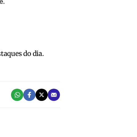
e.
staques do dia.