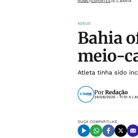
HOME
>
ESPORTES
>
E.C.BAHIA
ADEUS
Bahia o
meio-ca
Atleta tinha sido i
Por
Redação
24/08/2025 - 11:51 h
| A
OUÇA
COMPARTILHE