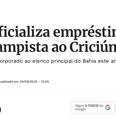
ficializa emprést
mpista ao Criciú
ncorporado ao elenco principal do Bahia este a
tualizada em
24/08/2025 - 12:05
Siga o
A TARDE
no
Google