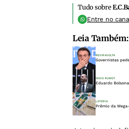
Tudo sobre
E.C.B
Entre no can
Leia Também:
REVIRAVOLTA
Governistas ped
NOVO RUMO?
Eduardo Bolsonar
LOTERIA
Prêmio da Mega-