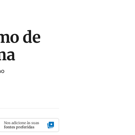
imo de
ma
no
Nos adicione às suas
fontes preferidas