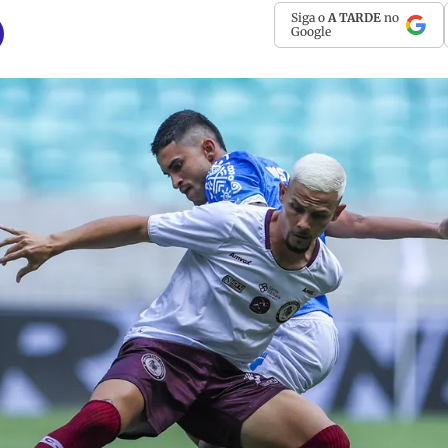
Siga o
A TARDE
no
Google