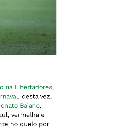
ão na Libertadores
,
rnaval
, desta vez,
onato Baiano
,
ul, vermelha e
ente no duelo por