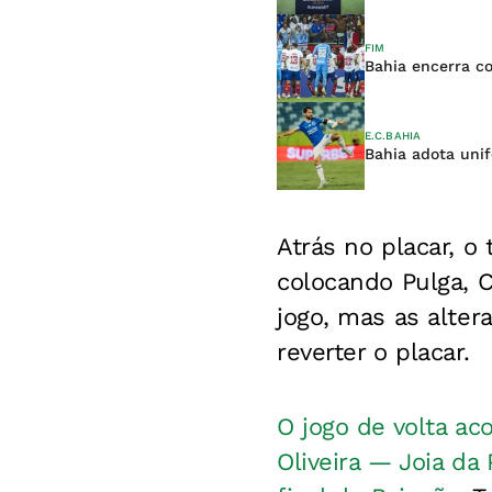
FIM
Bahia encerra co
E.C.BAHIA
Bahia adota uni
Atrás no placar, 
colocando Pulga, C
jogo, mas as alter
reverter o placar.
O jogo de volta ac
Oliveira — Joia da