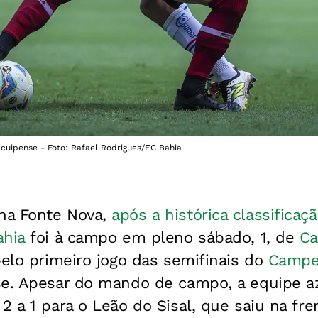
cuipense - Foto: Rafael Rodrigues/EC Bahia
na Fonte Nova,
após a histórica classificaç
ahia
foi à campo em pleno sábado, 1, de
Ca
pelo primeiro jogo das semifinais do
Campe
se. Apesar do mando de campo, a equipe az
2 a 1 para o Leão do Sisal, que saiu na fr