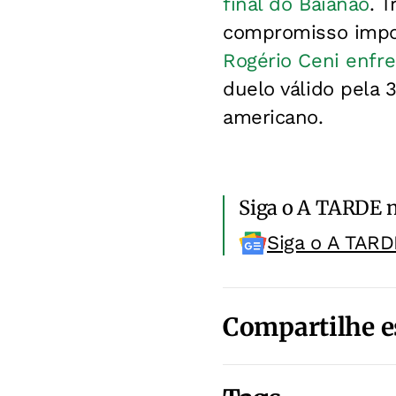
final do Baianão
. 
compromisso impor
Rogério Ceni enfre
duelo válido pela 
americano.
Siga o A TARDE 
Siga o A TARD
Compartilhe e