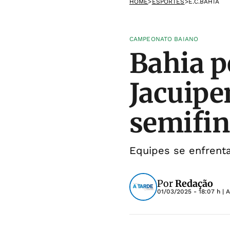
HOME
>
ESPORTES
>
E.C.BAHIA
CAMPEONATO BAIANO
Bahia p
Jacuipen
semifin
Equipes se enfrent
Por
Redação
01/03/2025 - 18:07 h
| 