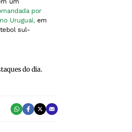
 tem um
omandada por
 no Uruguai,
em
tebol sul-
staques do dia.