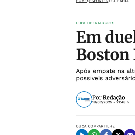
HOME
>
ESPORTES
>
E.C.BAHIA
COPA LIBERTADORES
Em duel
Boston 
Após empate na alti
possíveis adversári
Por
Redação
19/02/2025 - 21:48 h
OUÇA
COMPARTILHE