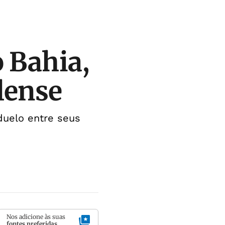
 Bahia,
lense
duelo entre seus
Nos adicione às suas
fontes preferidas