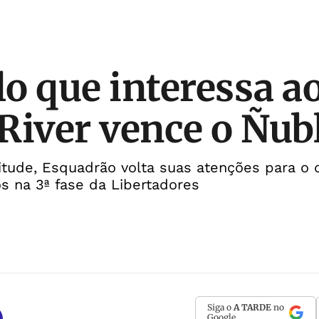
o que interessa ao
River vence o Ñub
tude, Esquadrão volta suas atenções para o 
os na 3ª fase da Libertadores
Siga o
A TARDE
no
Google