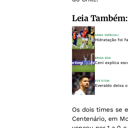
Leia Também:
ARMA ESPECIAL!
Hidratação foi f
BRIGA BOA
Ceni explica es
EVE STUM
Everaldo deixa o
Os dois times se e
Centenário, em Mo
venceu por 1 a 0 