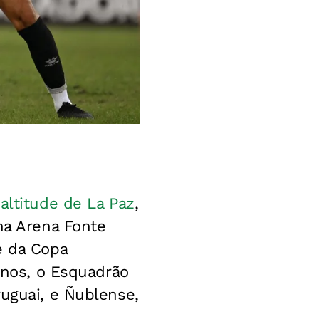
altitude de La Paz
,
na Arena Fonte
e da Copa
ianos, o Esquadrão
ruguai, e Ñublense,