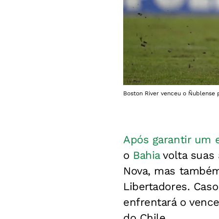
Boston River venceu o Ñublense p
Após garantir um e
o
Bahia
volta suas 
Nova, mas também p
Libertadores. Caso
enfrentará o vence
do Chile.