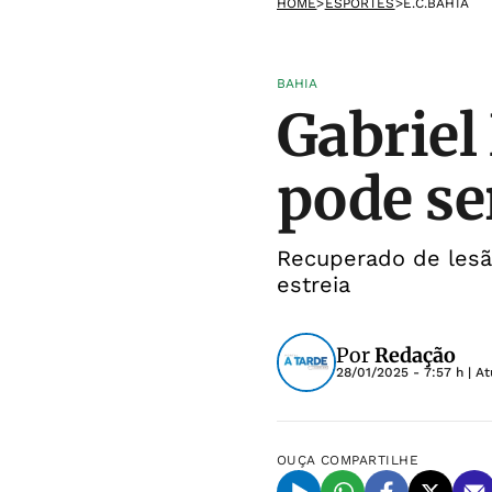
HOME
>
ESPORTES
>
E.C.BAHIA
BAHIA
Gabriel 
pode se
Recuperado de lesã
estreia
Por
Redação
28/01/2025 - 7:57 h
| A
OUÇA
COMPARTILHE