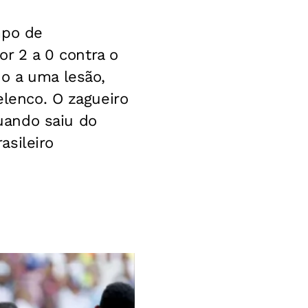
mpo de
or 2 a 0 contra o
do a uma lesão,
elenco. O zagueiro
uando saiu do
asileiro