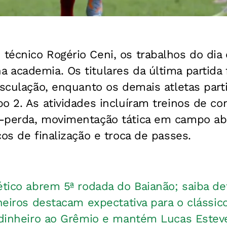
técnico Rogério Ceni, os trabalhos do d
academia. Os titulares da última partida 
usculação, enquanto os demais atletas part
o 2. As atividades incluíram treinos de co
-perda, movimentação tática em campo aber
cos de finalização e troca de passes.
ético abrem 5ª rodada do Baianão; saiba de
lheiros destacam expectativa para o clássico
e dinheiro ao Grêmio e mantém Lucas Estev