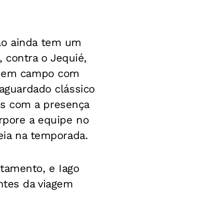
rão ainda tem um
 contra o Jequié,
re em campo com
 aguardado clássico
as com a presença
orpore a equipe no
reia na temporada.
tamento, e Iago
antes da viagem