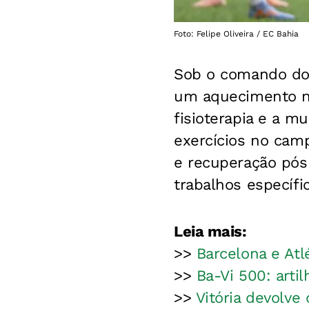
Foto: Felipe Oliveira / EC Bahia
Sob o comando do 
um aquecimento na 
fisioterapia e a m
exercícios no camp
e recuperação pós
trabalhos específi
Leia mais:
>>
Barcelona e Atl
>>
Ba-Vi 500: arti
>>
Vitória devolv