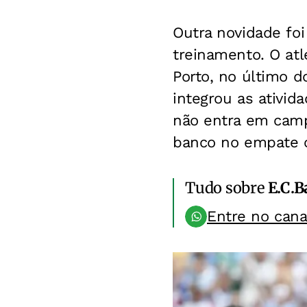
Outra novidade fo
treinamento. O atle
Porto, no último 
integrou as ativid
não entra em camp
banco no empate c
Tudo sobre
E.C.B
Entre no can