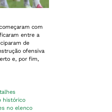
ia começaram com
ficaram entre a
iciparam de
nstrução ofensiva
to e, por fim,
talhes
 histórico
es no elenco