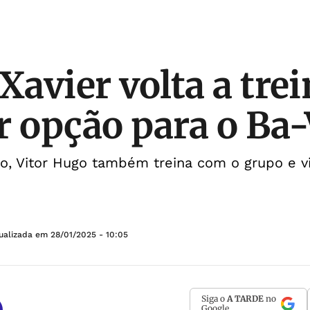
Xavier volta a trei
r opção para o Ba-
o, Vitor Hugo também treina com o grupo e vi
tualizada em
28/01/2025 - 10:05
Siga o
A TARDE
no
Google