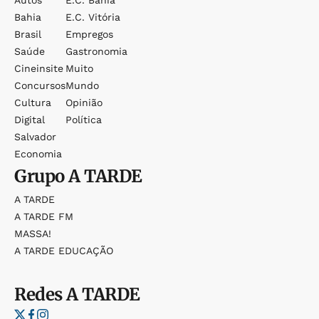
Autos
E.c. Bahia
Bahia
E.c. Vitória
Brasil
Empregos
Saúde
Gastronomia
Cineinsite
Muito
Concursos
Mundo
Cultura
Opinião
Digital
Política
Salvador
Economia
Grupo
A TARDE
A TARDE
A TARDE FM
MASSA!
A TARDE EDUCAÇÃO
Redes
A TARDE