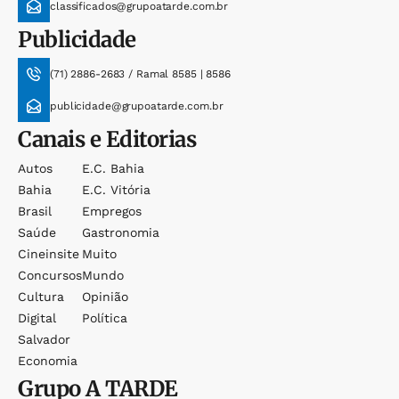
classificados@grupoatarde.com.br
Publicidade
(71) 2886-2683 / Ramal 8585 | 8586
publicidade@grupoatarde.com.br
Canais e Editorias
Autos
E.c. Bahia
Bahia
E.c. Vitória
Brasil
Empregos
Saúde
Gastronomia
Cineinsite
Muito
Concursos
Mundo
Cultura
Opinião
Digital
Política
Salvador
Economia
Grupo
A TARDE