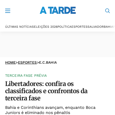
ÚLTIMAS NOTÍCIAS
ELEIÇÕES 2026
POLÍTICA
ESPORTES
SALVADOR
BAHIA
P
HOME
>
ESPORTES
>
E.C.BAHIA
TERCEIRA FASE PRÉVIA
Libertadores: confira os
classificados e confrontos da
terceira fase
Bahia e Corinthians avançam, enquanto Boca
Juniors é eliminado nos pênaltis