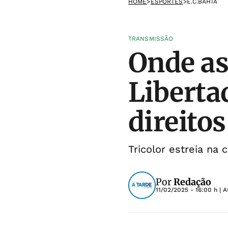
HOME
>
ESPORTES
>
E.C.BAHIA
TRANSMISSÃO
Onde as
Liberta
direitos
Tricolor estreia na
Por
Redação
11/02/2025 - 16:00 h
| A