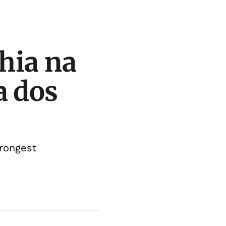
ahia na
a dos
trongest