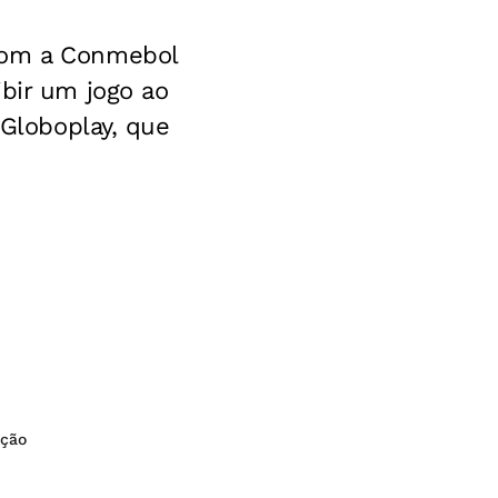
 com a Conmebol
ibir um jogo ao
 Globoplay, que
ação