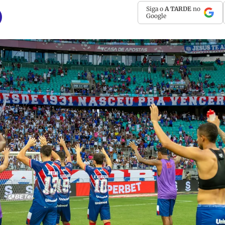
Siga o
A TARDE
no
Google