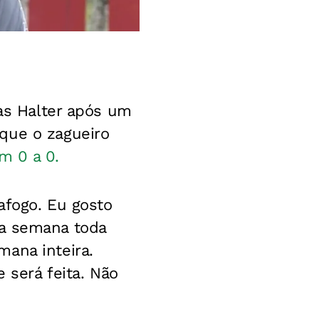
cas Halter após um
que o zagueiro
m 0 a 0.
afogo. Eu gosto
 a semana toda
ana inteira.
 será feita. Não