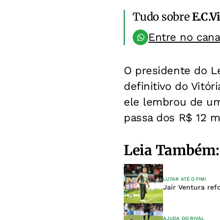
Tudo sobre
E.C.V
Entre no can
O presidente do L
definitivo do Vitó
ele lembrou de uma
passa dos R$ 12 m
Leia Também:
LUTAR ATÉ O FIM!
Jair Ventura ref
AJUDA DO RIVAL