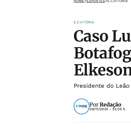
HOME
>
ESPORTES
>
E.C.VITÓRIA
E.C.VITÓRIA
Caso Lu
Botafogo
Elkeso
Presidente do Leão
Por
Redação
09/11/2025 - 22:05 h