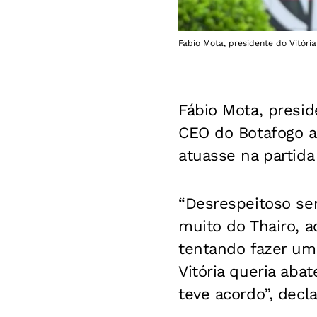
Fábio Mota, presidente do Vitóri
Fábio Mota, presid
CEO do Botafogo a
atuasse na partid
“Desrespeitoso ser
muito do Thairo, 
tentando fazer um
Vitória queria aba
teve acordo”, decl