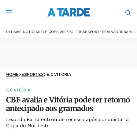
ÚLTIMAS NOTÍCIAS
ELEIÇÕES 2026
POLÍTICA
ESPORTES
SALVADOR
BAHIA
P
HOME
>
ESPORTES
>
E.C.VITÓRIA
E.C.VITÓRIA
CBF avalia e Vitória pode ter retorno
antecipado aos gramados
Leão da Barra entrou de recesso após conquistar a
Copa do Nordeste