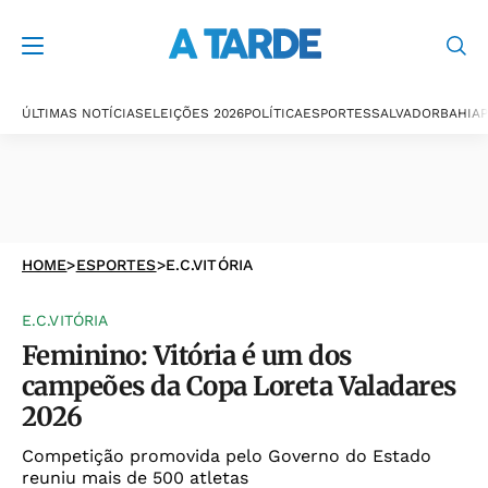
ÚLTIMAS NOTÍCIAS
ELEIÇÕES 2026
POLÍTICA
ESPORTES
SALVADOR
BAHIA
P
HOME
>
ESPORTES
>
E.C.VITÓRIA
E.C.VITÓRIA
Feminino: Vitória é um dos
campeões da Copa Loreta Valadares
2026
Competição promovida pelo Governo do Estado
reuniu mais de 500 atletas