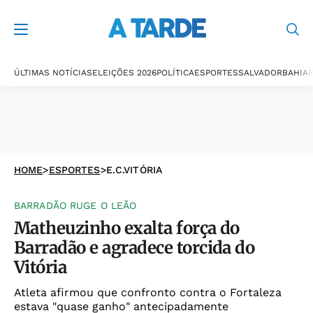
ÚLTIMAS NOTÍCIAS
ELEIÇÕES 2026
POLÍTICA
ESPORTES
SALVADOR
BAHIA
P
HOME
>
ESPORTES
>
E.C.VITÓRIA
BARRADÃO RUGE O LEÃO
Matheuzinho exalta força do
Barradão e agradece torcida do
Vitória
Atleta afirmou que confronto contra o Fortaleza
estava "quase ganho" antecipadamente