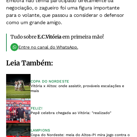
Embora não tenha participado diretamente da
negociação, o zagueiro foi uma figura importante
para o volante, que passou a considerar o defensor
como um grande amigo.
Tudo sobre
E.C.Vitória
em primeira mão!
Entre no canal do WhatsApp.
Leia Também:
COPA DO NORDESTE
Vitória x Altos: onde assistir, prováveis escalações e
mais
FELIZ!
Pepê celebra chegada ao Vitória: "realizado"
LAMPIONS
Copa do Nordeste: meia do Altos-PI mira jogo contra o