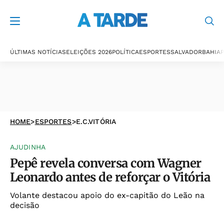
ÚLTIMAS NOTÍCIAS
ELEIÇÕES 2026
POLÍTICA
ESPORTES
SALVADOR
BAHIA
P
HOME
>
ESPORTES
>
E.C.VITÓRIA
AJUDINHA
Pepê revela conversa com Wagner
Leonardo antes de reforçar o Vitória
Volante destacou apoio do ex-capitão do Leão na
decisão