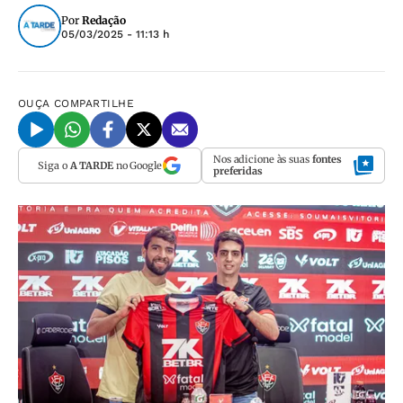
Por
Redação
05/03/2025 - 11:13 h
OUÇA
COMPARTILHE
Nos adicione às suas
fontes
Siga o
A TARDE
no Google
preferidas