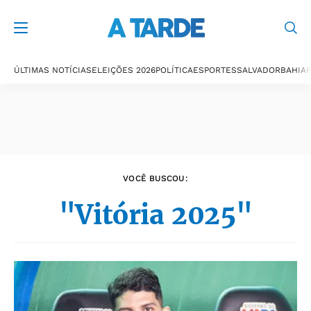
Últimas notícias
ÚLTIMAS NOTÍCIAS
ELEIÇÕES 2026
POLÍTICA
ESPORTES
SALVADOR
BAHIA
P
VOCÊ BUSCOU:
"Vitória 2025"