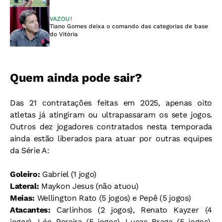
VAZOU!
Tiano Gomes deixa o comando das categorias de base
do Vitória
Quem ainda pode sair?
Das 21 contratações feitas em 2025, apenas oito
atletas já atingiram ou ultrapassaram os sete jogos.
Outros dez jogadores contratados nesta temporada
ainda estão liberados para atuar por outras equipes
da Série A:
Goleiro:
Gabriel (1 jogo)
Lateral:
Maykon Jesus (não atuou)
Meias:
Wellington Rato (5 jogos) e Pepê (5 jogos)
Atacantes:
Carlinhos (2 jogos), Renato Kayzer (4
jogos), Léo Pereira (5 jogos), Lucas Braga (5 jogos),