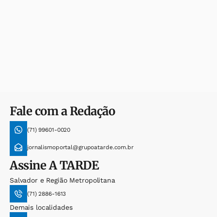
Fale com a Redação
(71) 99601-0020
jornalismoportal@grupoatarde.com.br
Assine
A TARDE
Salvador e Região Metropolitana
(71) 2886-1613
Demais localidades