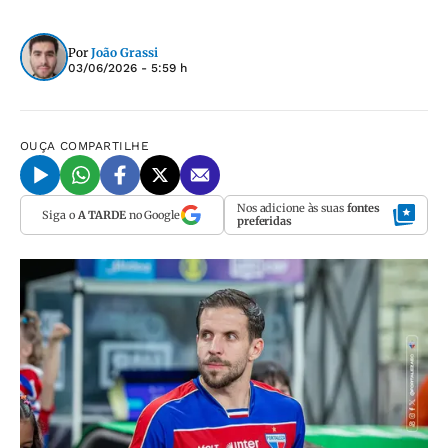
Por
João Grassi
03/06/2026 - 5:59 h
OUÇA
COMPARTILHE
Nos adicione às suas
fontes
Siga o
A TARDE
no Google
preferidas