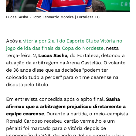
Lucas Sasha - Foto: Leonardo Moreira | Fortaleza EC
Após a
vitória por 2 a 1 do Esporte Clube Vitória no
jogo de ida das finais da Copa do Nordeste
, nesta
terça-feira, 2,
Lucas Sasha
, do Fortaleza, detonou a
atuação da arbitragem na Arena Castelão. O volante
de 36 anos disse que as decisões "podem ter
colocado tudo a perder" para o time cearense na
disputa pelo título.
Em entrevista concedida após o apito final,
Sasha
afirmou que a arbitragem prejudicou diretamente a
equipe cearense
. Durante a partida, o meio-campista
Ronald Cardoso recebeu cartão vermelho e um
pênalti foi marcado para o Vitória depois de
intervenção do VAR, gerando o gol de empate rubro-