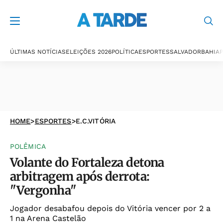
ÚLTIMAS NOTÍCIAS
ELEIÇÕES 2026
POLÍTICA
ESPORTES
SALVADOR
BAHIA
P
HOME
>
ESPORTES
>
E.C.VITÓRIA
POLÊMICA
Volante do Fortaleza detona
arbitragem após derrota:
"Vergonha"
Jogador desabafou depois do Vitória vencer por 2 a
1 na Arena Castelão