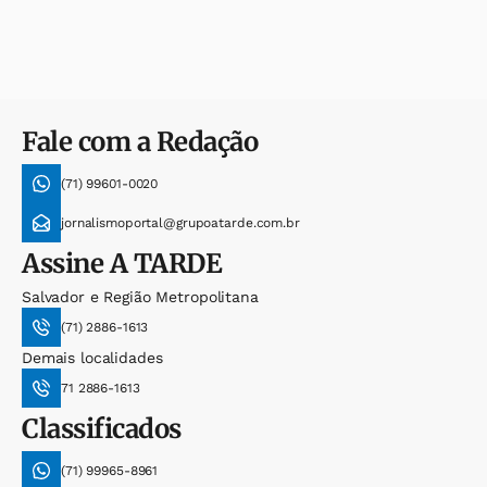
Fale com a Redação
(71) 99601-0020
jornalismoportal@grupoatarde.com.br
Assine
A TARDE
Salvador e Região Metropolitana
(71) 2886-1613
Demais localidades
71 2886-1613
Classificados
(71) 99965-8961