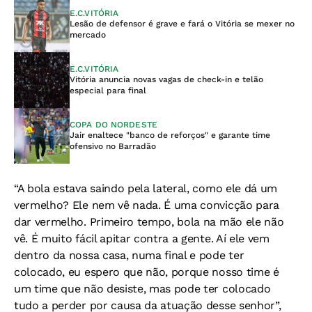
E.C.VITÓRIA
Lesão de defensor é grave e fará o Vitória se mexer no
mercado
E.C.VITÓRIA
Vitória anuncia novas vagas de check-in e telão
especial para final
COPA DO NORDESTE
Jair enaltece "banco de reforços" e garante time
ofensivo no Barradão
“A bola estava saindo pela lateral, como ele dá um
vermelho? Ele nem vê nada. É uma convicção para
dar vermelho. Primeiro tempo, bola na mão ele não
vê. É muito fácil apitar contra a gente. Aí ele vem
dentro da nossa casa, numa final e pode ter
colocado, eu espero que não, porque nosso time é
um time que não desiste, mas pode ter colocado
tudo a perder por causa da atuação desse senhor”,