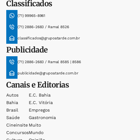
Classificados
(71) 99965-8961
(71) 2886-2683 / Ramal 8526
classificados@grupoatarde.com.br
Publicidade
(71) 2886-2683 / Ramal 8585 | 8586
publicidade@grupoatarde.com.br
Canais e Editorias
Autos
E.c. Bahia
Bahia
E.c. Vitória
Brasil
Empregos
Saúde
Gastronomia
Cineinsite
Muito
Concursos
Mundo