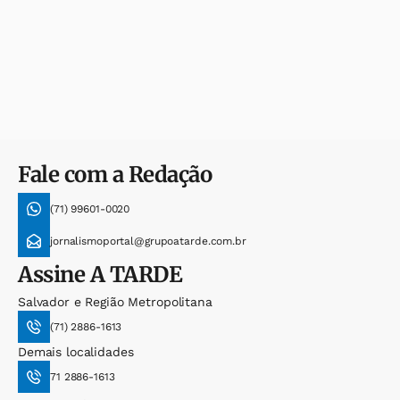
Fale com a Redação
(71) 99601-0020
jornalismoportal@grupoatarde.com.br
Assine
A TARDE
Salvador e Região Metropolitana
(71) 2886-1613
Demais localidades
71 2886-1613