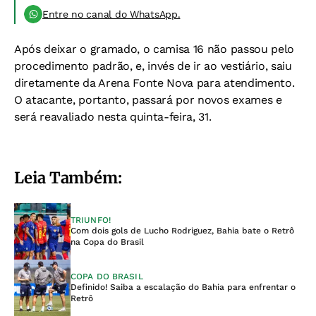
Entre no canal do WhatsApp.
Após deixar o gramado, o camisa 16 não passou pelo
procedimento padrão, e, invés de ir ao vestiário, saiu
diretamente da Arena Fonte Nova para atendimento.
O atacante, portanto, passará por novos exames e
será reavaliado nesta quinta-feira, 31.
Leia Também:
TRIUNFO!
Com dois gols de Lucho Rodriguez, Bahia bate o Retrô
na Copa do Brasil
COPA DO BRASIL
Definido! Saiba a escalação do Bahia para enfrentar o
Retrô