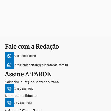
Fale com a Redação
(71) 99601-0020
jornalismoportal@grupoatarde.com.br
Assine
A TARDE
Salvador e Região Metropolitana
(71) 2886-1613
Demais localidades
71 2886-1613