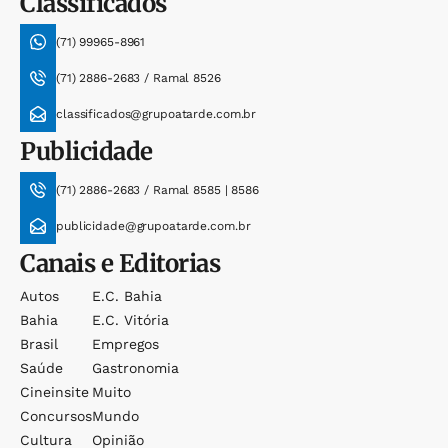
Classificados
(71) 99965-8961
(71) 2886-2683 / Ramal 8526
classificados@grupoatarde.com.br
Publicidade
(71) 2886-2683 / Ramal 8585 | 8586
publicidade@grupoatarde.com.br
Canais e Editorias
Autos
E.c. Bahia
Bahia
E.c. Vitória
Brasil
Empregos
Saúde
Gastronomia
Cineinsite
Muito
Concursos
Mundo
Cultura
Opinião