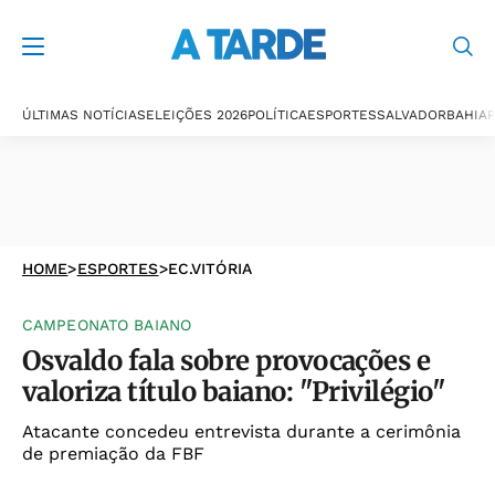
ÚLTIMAS NOTÍCIAS
ELEIÇÕES 2026
POLÍTICA
ESPORTES
SALVADOR
BAHIA
P
HOME
>
ESPORTES
>
EC.VITÓRIA
CAMPEONATO BAIANO
Osvaldo fala sobre provocações e
valoriza título baiano: "Privilégio"
Atacante concedeu entrevista durante a cerimônia
de premiação da FBF