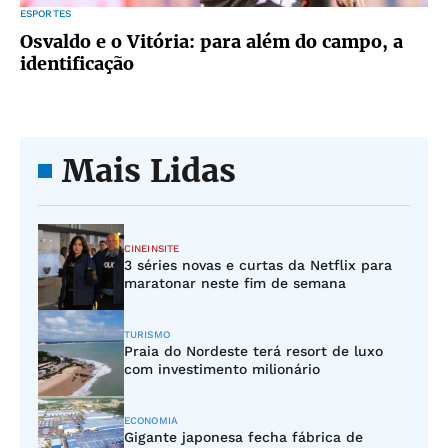
ESPORTES
Osvaldo e o Vitória: para além do campo, a
identificação
Mais Lidas
CINEINSITE
3 séries novas e curtas da Netflix para
maratonar neste fim de semana
TURISMO
Praia do Nordeste terá resort de luxo
com investimento milionário
ECONOMIA
Gigante japonesa fecha fábrica de