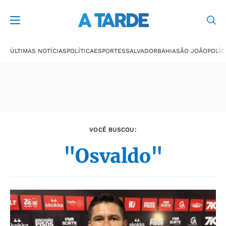
Últimas notícias
ÚLTIMAS NOTÍCIAS
POLÍTICA
ESPORTES
SALVADOR
BAHIA
SÃO JOÃO
POLÍC
VOCÊ BUSCOU:
"Osvaldo"