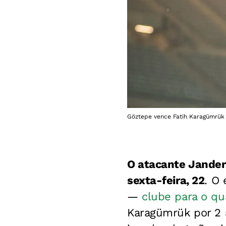
Göztepe vence Fatih Karagümrük 
O atacante Janders
sexta-feira, 22
. O
—
clube para o qu
Karagümrük por 2 