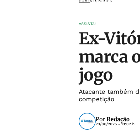
HOME
>
ESPORTES
ASSISTA!
Ex-Vitó
marca o
jogo
Atacante também de
competição
Por
Redação
23/08/2025 - 13:02 h