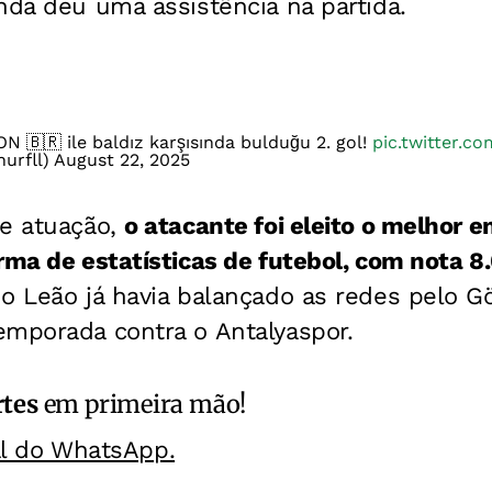
nda deu uma assistência na partida.
🇧🇷 ile baldız karşısında bulduğu 2. gol!
pic.twitter.c
urfll)
August 22, 2025
de atuação,
o atacante foi eleito o melhor 
rma de estatísticas de futebol, com nota 8
do Leão
já havia balançado as redes pelo
emporada contra o Antalyaspor.
rtes
em primeira mão!
al do WhatsApp.