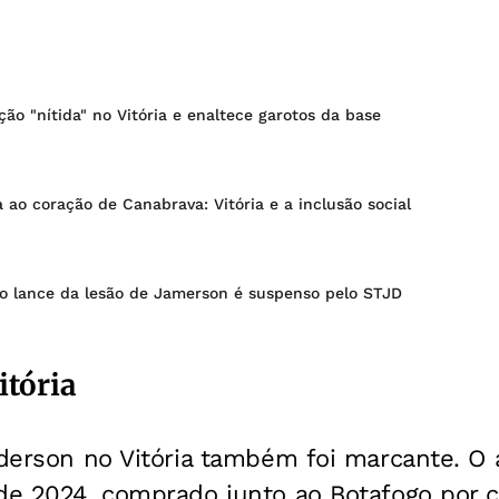
ção "nítida" no Vitória e enaltece garotos da base
 ao coração de Canabrava: Vitória e a inclusão social
no lance da lesão de Jamerson é suspenso pelo STJD
itória
nderson no Vitória também foi marcante. O
 de 2024, comprado junto ao Botafogo por 