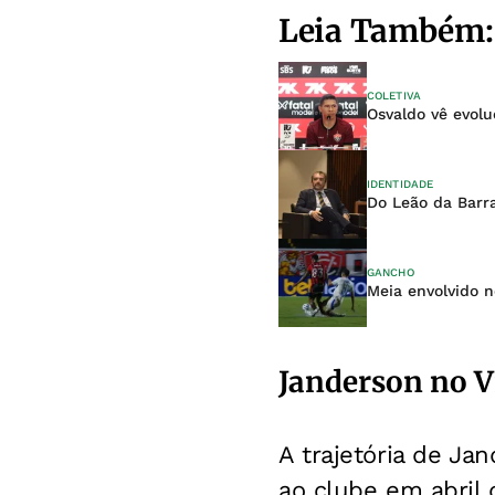
Leia Também:
COLETIVA
Osvaldo vê evolu
IDENTIDADE
Do Leão da Barra
GANCHO
Meia envolvido 
Janderson no V
A trajetória de Ja
ao clube em abril