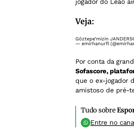
jogador do Leão ai
Veja:
Göztepe’mizin JANDERSON 
— emirhanurfl (@emirhan
Por conta da gran
Sofascore, platafo
que o ex-jogador 
amistoso de pré-t
Tudo sobre
Espo
Entre no can