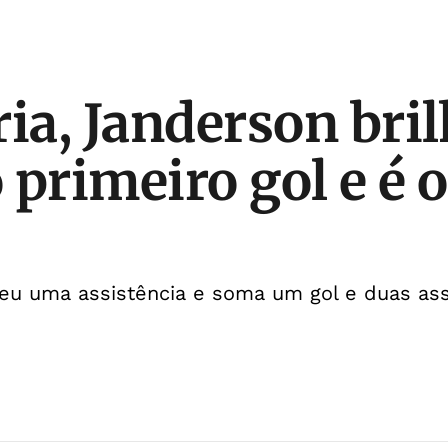
ria, Janderson bril
 primeiro gol e é o
u uma assistência e soma um gol e duas ass