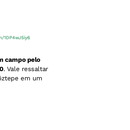
om/1DP4wJ5iy6
em campo pelo
.0
. Vale ressaltar
 Göztepe em um