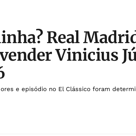
linha? Real Madri
 vender Vinicius J
6
dores e episódio no El Clássico foram determ