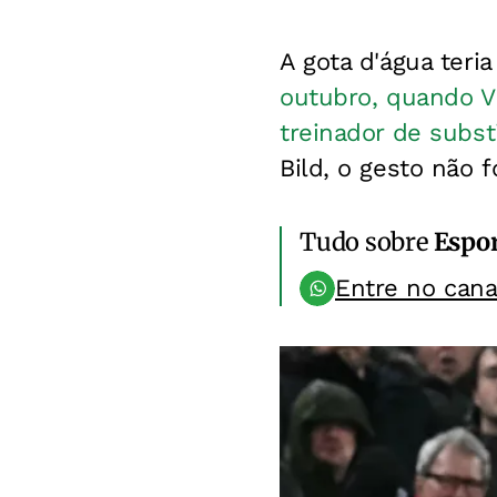
A gota d'água teri
outubro, quando Vi
treinador de substi
Bild, o gesto não 
Tudo sobre
Espo
Entre no can