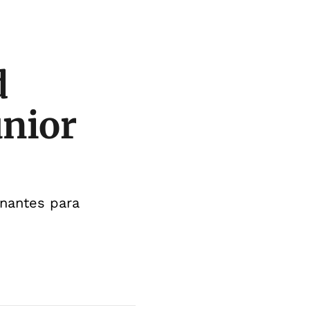
d
únior
inantes para