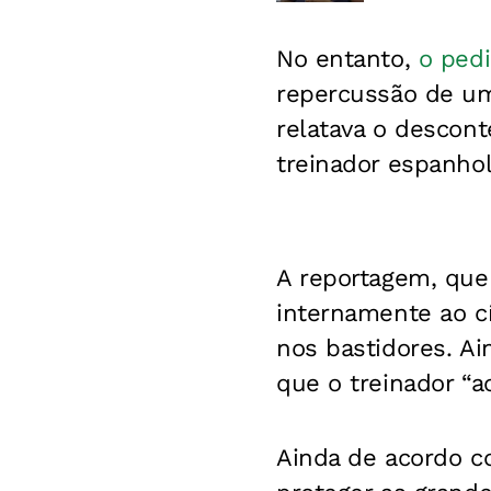
No entanto,
o ped
repercussão de um
relatava o descont
treinador espanhol
A reportagem, que
internamente ao cí
nos bastidores. Ai
que o treinador “a
Ainda de acordo co