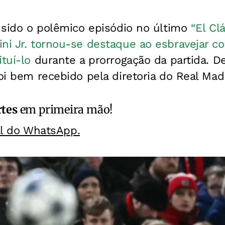
a sido o polêmico episódio no último
“El Clá
ni Jr. tornou-se destaque ao esbravejar co
tuí-lo
durante a prorrogação da partida. D
foi bem recebido pela diretoria do Real Mad
rtes
em primeira mão!
al do WhatsApp.