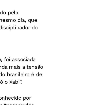
do pela
 mesmo dia, que
isciplinador do
 foi associada
inda mais a tensão
do brasileiro é de
ó o Xabi”.
conhecido por