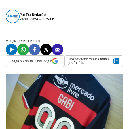
Por
Da Redação
21/10/2024 - 10:53 h
OUÇA
COMPARTILHE
Nos adicione às suas
fontes
Siga o
A TARDE
no Google
preferidas