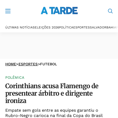
ÚLTIMAS NOTÍCIAS
ELEIÇÕES 2026
POLÍTICA
ESPORTES
SALVADOR
BAHIA
P
HOME
>
ESPORTES
>
FUTEBOL
POLÊMICA
Corinthians acusa Flamengo de
presentear árbitro e dirigente
ironiza
Empate sem gols entre as equipes garantiu o
Rubro-Negro carioca na final da Copa do Brasil