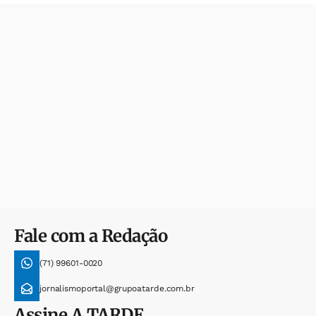
Fale com a Redação
(71) 99601-0020
jornalismoportal@grupoatarde.com.br
Assine
A TARDE