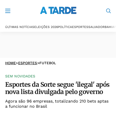
ÚLTIMAS NOTÍCIAS
ELEIÇÕES 2026
POLÍTICA
ESPORTES
SALVADOR
BAHIA
P
HOME
>
ESPORTES
>
FUTEBOL
SEM NOVIDADES
Esportes da Sorte segue 'ilegal' após
nova lista divulgada pelo governo
Agora são 96 empresas, totalizando 210 bets aptas
a funcionar no Brasil