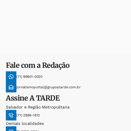
Fale com a Redação
(71) 99601-0020
jornalismoportal@grupoatarde.com.br
Assine
A TARDE
Salvador e Região Metropolitana
(71) 2886-1613
Demais localidades